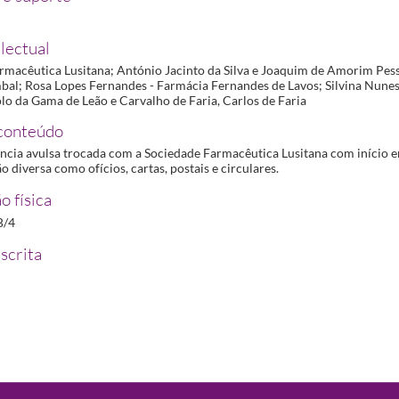
11-12/1930-11-14
ma de Leão e Carvalho de Faria e Carlos de Faria
1930-12-06/1931-01-15
lectual
ana - 1931
1931-01-17/1933-01-22
rmacêutica Lusitana; António Jacinto da Silva e Joaquim de Amorim Pes
ana - 1932
1932-05-11/1932-10-05
al; Rosa Lopes Fernandes - Farmácia Fernandes de Lavos; Silvina Nunes
lo da Gama de Leão e Carvalho de Faria, Carlos de Faria
conteúdo
cia avulsa trocada com a Sociedade Farmacêutica Lusitana com início
diversa como ofícios, cartas, postais e circulares.
o física
B/4
scrita