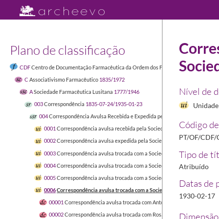
Corre
Plano de classificação
Socie
CDF
Centro de Documentação Farmacêutica da Ordem dos Farmacêuticos
1449-04-
C
Associativismo Farmacêutico
1835/1972
Nível de 
A
Sociedade Farmacêutica Lusitana
1777/1946
003
Correspondência
1835-07-24/1935-01-23
Unidade 
004
Correspondência Avulsa Recebida e Expedida pela Sociedade Farmacêut
Código de
0001
Correspondência avulsa recebida pela Sociedade Farmacêutica Lusi
PT/OF/CDF/
0002
Correspondência avulsa expedida pela Sociedade Farmacêutica Lusi
Tipo de tí
0003
Correspondência avulsa trocada com a Sociedade Farmacêutica Lusit
0004
Correspondência avulsa trocada com a Sociedade Farmacêutica Lusit
Atribuído
0005
Correspondência avulsa trocada com a Sociedade Farmacêutica Lusit
Datas de 
0006
Correspondência avulsa trocada com a Sociedade Farmacêutica Lusi
1930-02-17
00001
Correspondência avulsa trocada com António Jacinto da Silva e 
Dimensão 
00002
Correspondência avulsa trocada com Rosa Lopes Fernandes
1930