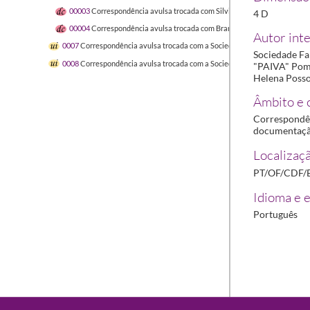
00003
Correspondência avulsa trocada com Silvina Nunes Ribeiro
1930-
4 D
00004
Correspondência avulsa trocada com Branca Helena Possolo da Ga
Autor inte
0007
Correspondência avulsa trocada com a Sociedade Farmacêutica Lusit
Sociedade Fa
0008
Correspondência avulsa trocada com a Sociedade Farmacêutica Lusit
"PAIVA" Pomb
Helena Posso
Âmbito e 
Correspondên
documentação 
Localizaçã
PT/OF/CDF/
Idioma e e
Português