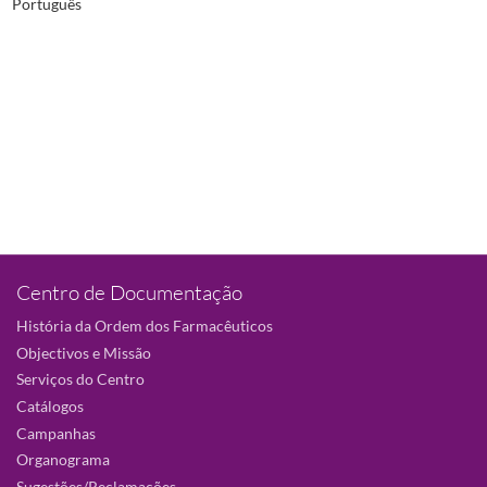
Português
Centro de Documentação
História da Ordem dos Farmacêuticos
Objectivos e Missão
Serviços do Centro
Catálogos
Campanhas
Organograma
Sugestões/Reclamações