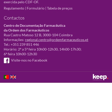
exercida pelo CDF-OF.
Regulamento
|
Formulário
|
Tabela de preços
Contactos
Centro de Documentação Farmacêutica
da Ordem dos Farmacêuticos
Rua Castro Matoso 12 B, 3000-104 Coimbra
Informações:
regional.centro@ordemfarmaceuticos.pt
Tel.: +351 239 851 446
Horário: 2ª a 5ª feira 10h00-12h30, 14h00-17h30;
6ª feira 10h00-12h30
Visite-nos no Facebook
Este sítio utiliza cookies para tornar a sua utilização mais agradável.
Ao continuar a utilizá-lo reconhece e aceita a nossa
política de cookies
Aceitar