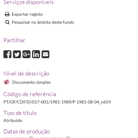
Serviços disponíveis
P 1983-03-17_n285
Portaria N.º 285/83 que aprova o plano de estudos do c
P 1983-04-02_n364
Portaria N.º 364/83 que fixa a lista das especialidades
Exportar registo
P 1983-04-05_n370
Portaria N.º 370/83 que aprova o regime de preços das
Pesquisar no âmbito deste fundo
(...)
P 1989-09-15_n822
Portaria N.º 822/89 altera o escalão A referente à co
Partilhar
Nível de descrição
Documento simples
Código de referência
PT/OF/CDF/D/017-001/1981-1989/P 1981-08-04_n659
Tipo de título
Atribuído
Datas de produção