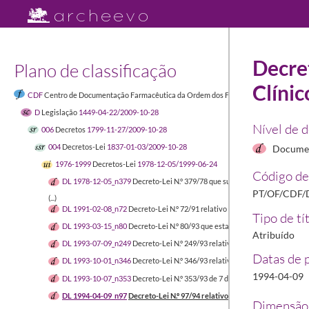
Decret
Plano de classificação
Clínic
CDF
Centro de Documentação Farmacêutica da Ordem dos Farmacêuticos
1449-04-
D
Legislação
1449-04-22/2009-10-28
Nível de 
006
Decretos
1799-11-27/2009-10-28
004
Decretos-Lei
1837-01-03/2009-10-28
Documen
1976-1999
Decretos-Lei
1978-12-05/1999-06-24
Código de
DL 1978-12-05_n379
Decreto-Lei N.º 379/78 que suspende a liquidação d
PT/OF/CDF/D
(...)
DL 1991-02-08_n72
Decreto-Lei N.º 72/91 relativo a medicamentos de us
Tipo de tí
DL 1993-03-15_n80
Decreto-Lei N.º 80/93 que estabelece os princípios or
Atribuído
DL 1993-07-09_n249
Decreto-Lei N.º 249/93 relativo a medicamentos gené
Datas de 
DL 1993-10-01_n346
Decreto-Lei N.º 346/93 relativo ao reconhecimento 
1994-04-09
DL 1993-10-07_n353
Decreto-Lei N.º 353/93 de 7 de outubro que aprova a
DL 1994-04-09_n97
Decreto-Lei N.º 97/94 relativo aos Ensaios Clínicos
199
Dimensão 