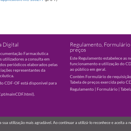
 Digital
Regulamento, Formulário 
preços
ocumentação Farmacêutica
Este Regulamento estabelece as 
s utilizadores a consulta em
funcionamento e utilização do CD
 dos periódicos elaborados pelas
ao público em geral.
ciações representantes da
cêutica.
Contém Formulário de requisição
Tabela de preços exercida pelo C
o CDF-OF está disponivel para
Regulamento
|
Formulário
|
Tabel
f.pt/mainCDF.html
).
r a sua utilização mais agradável. Ao continuar a utilizá-lo reconhece e aceita a 