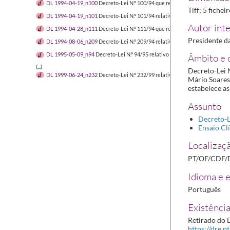
DL 1994-04-19_n100
Decreto-Lei N.º 100/94 que regula publicidade dos 
Tiff; 5 fichei
DL 1994-04-19_n101
Decreto-Lei N.º 101/94 relativo à rotulagem e folheto
Autor inte
DL 1994-04-28_n111
Decreto-Lei N.º 111/94 que regulamenta inscrição d
Presidente d
DL 1994-08-06_n209
Decreto-Lei N.º 209/94 relativo à classificação de m
DL 1995-05-09_n94
Decreto-Lei N.º 94/95 relativo a produtos homeopátic
Âmbito e 
(...)
Decreto-Lei 
DL 1999-06-24_n232
Decreto-Lei N.º 232/99 relativo aos medicamentos pa
Mário Soares,
estabelece as
Assunto
Decreto-L
Ensaio Cl
Localizaçã
PT/OF/CDF/
Idioma e e
Português
Existência
Retirado do D
https://dre.p