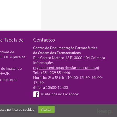
e Tabela de
Contactos
Centro de Documentação Farmacêutica
normas de
da Ordem dos Farmacêuticos
F-OF. Aplica-se
Rua Castro Matoso 12 B, 3000-104 Coimbra
Informações:
regional.centro@ordemfarmaceuticos.pt
 de imagens e
Tel.: +351 239 851 446
DF-OF.
Horário: 2ª a 5ª feira 10h00-12h30, 14h00-
a de preços
17h30;
6ª feira 10h00-12h30
Visite-nos no Facebook
nossa
política de cookies
Aceitar