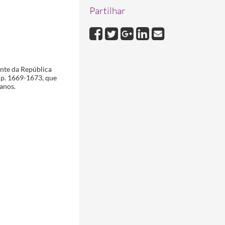
Partilhar
 na Ordem dos Farmacêuticos
1994-04-28/1994-04-28
ente da República
, p. 1669-1673, que
anos.