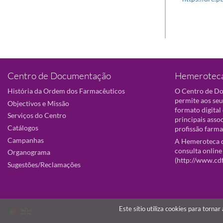
Centro de Documentação
Hemeroteca
História da Ordem dos Farmacêuticos
O Centro de D
permite aos seu
Objectivos e Missão
formato digital
Serviços do Centro
principais asso
Catálogos
profissão farma
Campanhas
A Hemeroteca d
consulta online
Organograma
(
http://www.cd
Sugestões/Reclamações
Este sítio utiliza cookies para torna