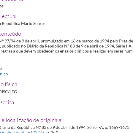
medicamentos de uso humano
1994-04-19/1994-04-19
ros
 informativo
1994-04-19/1994-04-19
lectual
e farmacêuticos nacionais dos estados membros da comunidade europeia e de países terceiros
a República Mário Soares
edicamentos quanto à dispensa ao público
1994-08-06/1994-08-06
os para uso humano
1995-05-09/1995-05-09
conteúdo
N.º 97/94 de 9 de abril, promulgado em 16 de março de 1994 pelo Presid
ra uso veterinário
1999-06-24/1999-06-24
 publicado no Diário da República N.º 83 de 9 de abril de 1994, Série I-A
 regras a que devem obedecer os ensaios clínicos a realizar em seres hum
ei
ínico
o física
DISC/LEG
scrita
 e localização de originais
iário da República N.º 83 de 9 de abril de 1994, Série I-A, p. 1669-1673:
t/application/file/103277
(p. 3-7)