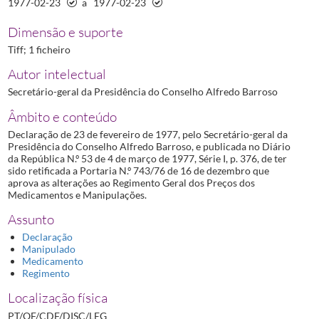
1977-02-23
a
1977-02-23
Dimensão e suporte
Tiff; 1 ficheiro
Autor intelectual
Secretário-geral da Presidência do Conselho Alfredo Barroso
Âmbito e conteúdo
Declaração de 23 de fevereiro de 1977, pelo Secretário-geral da
Presidência do Conselho Alfredo Barroso, e publicada no Diário
da República N.º 53 de 4 de março de 1977, Série I, p. 376, de ter
sido retificada a Portaria N.º 743/76 de 16 de dezembro que
aprova as alterações ao Regimento Geral dos Preços dos
Medicamentos e Manipulações.
Assunto
Declaração
Manipulado
Medicamento
Regimento
Localização física
PT/OF/CDF/DISC/LEG