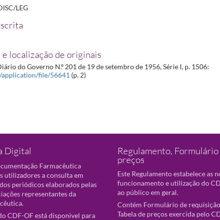
DISC/LEG
scrita
 e localização de originais
iário do Governo N.º 201 de 19 de setembro de 1956, Série I, p. 1506:
t/application/file/56641
(p. 2)
 Digital
Regulamento, Formulário 
preços
ocumentação Farmacêutica
Este Regulamento estabelece as 
s utilizadores a consulta em
funcionamento e utilização do CD
 dos periódicos elaborados pelas
ao público em geral.
ciações representantes da
cêutica.
Contém Formulário de requisição
Tabela de preços exercida pelo C
o CDF-OF está disponivel para