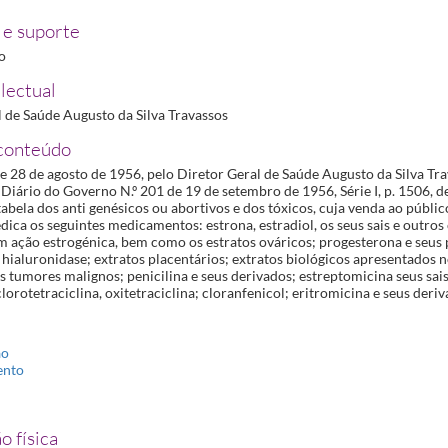
onal dos Farmacêuticos
1966-08-20/1966-08-20
e suporte
os dos Medicamentos e Manipulações
1970-03-12/1970-03-12
ro
os dos Medicamentos e Manipulações
1977-02-23/1977-02-23
lectual
à rotulagem e folheto informativo
1994-07-29/1994-07-29
l de Saúde Augusto da Silva Travassos
conteúdo
 28 de agosto de 1956, pelo Diretor Geral de Saúde Augusto da Silva Tra
Diário do Governo N.º 201 de 19 de setembro de 1956, Série I, p. 1506, d
tabela dos anti genésicos ou abortivos e dos tóxicos, cuja venda ao públi
dica os seguintes medicamentos: estrona, estradiol, os seus sais e outro
om ação estrogénica, bem como os estratos ováricos; progesterona e seus
 hialuronidase; extratos placentários; extratos biológicos apresentados
s tumores malignos; penicilina e seus derivados; estreptomicina seus sais
 clorotetraciclina, oxitetraciclina; cloranfenicol; eritromicina e seus deriv
ão
ento
o física