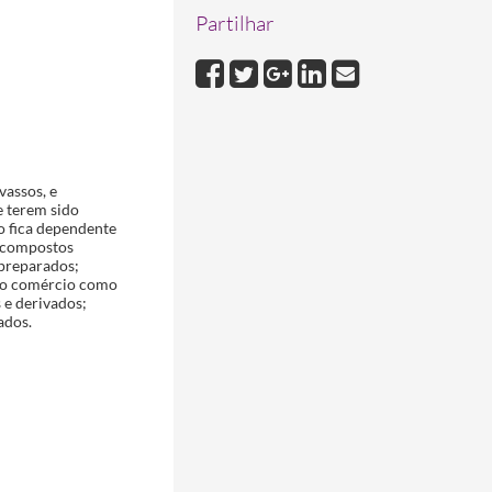
Partilhar
vassos, e
e terem sido
co fica dependente
s compostos
 preparados;
 no comércio como
 e derivados;
ados.