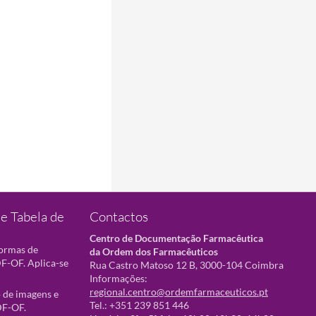
e Tabela de
Contactos
Centro de Documentação Farmacêutica
normas de
da Ordem dos Farmacêuticos
F-OF. Aplica-se
Rua Castro Matoso 12 B, 3000-104 Coimbra
Informações:
regional.centro@ordemfarmaceuticos.pt
 de imagens e
Tel.: +351 239 851 446
DF-OF.