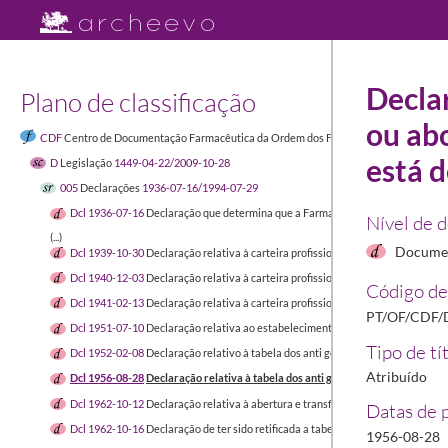
Declar
Plano de classificação
ou abo
CDF
Centro de Documentação Farmacêutica da Ordem dos Farmacêuticos
1449-04-
está 
D
Legislação
1449-04-22/2009-10-28
005
Declarações
1936-07-16/1994-07-29
Dcl 1936-07-16
Declaração que determina que a Farmacopeia Portuguesa fosse
Nível de 
(...)
Documen
Dcl 1939-10-30
Declaração relativa à carteira profissional de farmacêutico
193
Dcl 1940-12-03
Declaração relativa à carteira profissional de farmacêutico
194
Código de
Dcl 1941-02-13
Declaração relativa à carteira profissional dos ajudantes de far
PT/OF/CDF/D
Dcl 1951-07-10
Declaração relativa ao estabelecimento de postos de medicam
Tipo de tí
Dcl 1952-02-08
Declaração relativo à tabela dos anti genésicos ou abortivos e
Atribuído
Dcl 1956-08-28
Declaração relativa à tabela dos anti genésicos ou abortivos e
Dcl 1962-10-12
Declaração relativa à abertura e transferência de farmácias e
Datas de 
Dcl 1962-10-16
Declaração de ter sido retificada a tabela dos preços dos med
1956-08-28