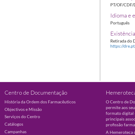
PT/OF/CDF/
Idioma e e
Português
Existência
Retirada do D
https://dre.p
Centro de Documentação
Hemeroteca
História da Ordem dos Farmacêuticos
O Centro de D
permite aos seu
Objectivos e Missão
formato digital
Serviços do Centro
principais asso
Catálogos
profissão farma
Campanhas
A Hemeroteca d