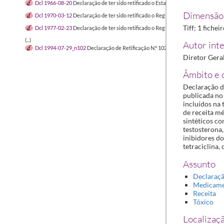
Dcl 1966-08-20
Declaração de ter sido retificado o Estatuto do Sindicato Naci
Dimensão 
Dcl 1970-03-12
Declaração de ter sido retificado o Regimento Geral dos Preç
Tiff; 1 fichei
Dcl 1977-02-23
Declaração de ter sido retificado o Regimento Geral dos Preç
(...)
Autor inte
Dcl 1994-07-29_n102
Declaração de Retificação N.º 102/94 referente relativo 
Diretor Gera
Âmbito e 
Declaração de
publicada no 
incluídos na 
de receita mé
sintéticos c
testosterona,
inibidores do
tetraciclina,
Assunto
Declaraç
Medicam
Receita
Tóxico
Localizaçã