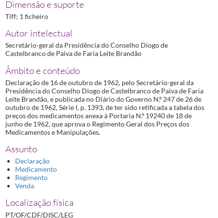
Dimensão e suporte
Tiff; 1 ficheiro
Autor intelectual
Secretário-geral da Presidência do Conselho Diogo de
Castelbranco de Paiva de Faria Leite Brandão
Âmbito e conteúdo
Declaração de 16 de outubro de 1962, pelo Secretário-geral da
Presidência do Conselho Diogo de Castelbranco de Paiva de Faria
Leite Brandão, e publicada no Diário do Governo N.º 247 de 26 de
outubro de 1962, Série I, p. 1393, de ter sido retificada a tabela dos
preços dos medicamentos anexa à Portaria N.º 19240 de 18 de
junho de 1962, que aprova o Regimento Geral dos Preços dos
Medicamentos e Manipulações.
Assunto
Declaração
Medicamento
Regimento
Venda
Localização física
PT/OF/CDF/DISC/LEG