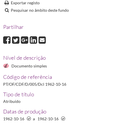
Dcl 1977-02-23
Declaração de ter sido retificado o Regimento Geral dos Preç
Exportar registo
Dcl 1990-01-31
Declaração de ter sido retificado o regime jurídico da introdu
Pesquisar no âmbito deste fundo
Dcl 1994-07-29_n102
Declaração de Retificação N.º 102/94 referente relativo 
Partilhar
Nível de descrição
Documento simples
Código de referência
PT/OF/CDF/D/005/Dcl 1962-10-16
Tipo de título
Atribuído
Datas de produção
1962-10-16
a
1962-10-16