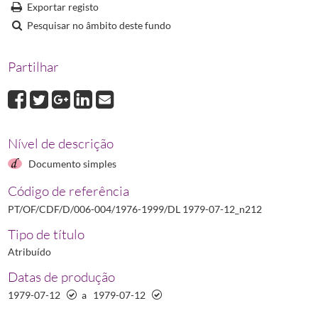
Exportar registo
DL 1988-01-15_n10
Decreto-Lei N.º 10/88 relativo à direção técnica dos l
Pesquisar no âmbito deste fundo
DL 1988-02-03_n31
Decreto-Lei N.º 31/88 que regula o direito de estabele
DL 1988-06-29_n229
Decreto-Lei N.º 229/88 revê o regime a que está suj
Partilhar
(...)
DL 1999-06-24_n232
Decreto-Lei N.º 232/99 relativo aos medicamentos pa
Nível de descrição
Documento simples
Código de referência
PT/OF/CDF/D/006-004/1976-1999/DL 1979-07-12_n212
Tipo de título
Atribuído
Datas de produção
1979-07-12
a
1979-07-12