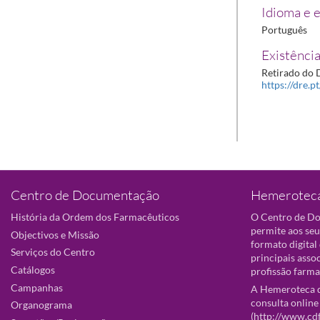
Idioma e e
Português
Existência
Retirado do D
https://dre.p
Centro de Documentação
Hemeroteca
História da Ordem dos Farmacêuticos
O Centro de D
permite aos seu
Objectivos e Missão
formato digital
Serviços do Centro
principais asso
Catálogos
profissão farma
Campanhas
A Hemeroteca d
consulta online
Organograma
(
http://www.cd