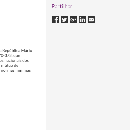
Partilhar
12
da República Mário
370-373, que
os nacionais dos
o mútuo de
de normas mínimas