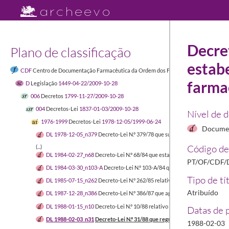
Decret
Plano de classificação
estab
CDF
Centro de Documentação Farmacêutica da Ordem dos Farmacêuticos
1449-04-
farma
D
Legislação
1449-04-22/2009-10-28
006
Decretos
1799-11-27/2009-10-28
004
Decretos-Lei
1837-01-03/2009-10-28
Nível de 
1976-1999
Decretos-Lei
1978-12-05/1999-06-24
Documen
DL 1978-12-05_n379
Decreto-Lei N.º 379/78 que suspende a liquidação d
Código de
(...)
DL 1984-02-27_n68
Decreto-Lei N.º 68/84 que estabelece o regime de co
PT/OF/CDF/D
DL 1984-03-30_n103-A
Decreto-Lei N.º 103-A/84 que cria a Direcção-Gera
Tipo de tí
DL 1985-07-15_n262
Decreto-Lei N.º 262/85 relativo ao regime jurídico da
Atribuído
DL 1987-12-28_n386
Decreto-Lei N.º 386/87 que aprova o Regulamento de
DL 1988-01-15_n10
Decreto-Lei N.º 10/88 relativo à direção técnica dos l
Datas de 
DL 1988-02-03_n31
Decreto-Lei N.º 31/88 que regula o direito de estabel
1988-02-03