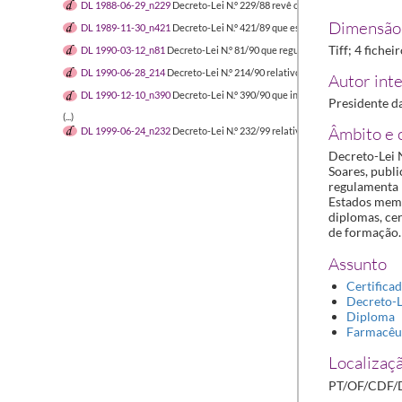
DL 1988-06-29_n229
Decreto-Lei N.º 229/88 revê o regime a que está suj
Dimensão 
DL 1989-11-30_n421
Decreto-Lei N.º 421/89 que estabelece o regime jurí
Tiff; 4 fichei
DL 1990-03-12_n81
Decreto-Lei N.º 81/90 que regula a produção, autoriza
DL 1990-06-28_214
Decreto-Lei N.º 214/90 relativo às farmácias e aos dir
Autor inte
DL 1990-12-10_n390
Decreto-Lei N.º 390/90 que integra a categoria de far
Presidente d
(...)
Âmbito e 
DL 1999-06-24_n232
Decreto-Lei N.º 232/99 relativo aos medicamentos pa
Decreto-Lei N
Soares, publi
regulamenta 
Estados mem
diplomas, cer
de formação.
Assunto
Certifica
Decreto-L
Diploma
Farmacêu
Localizaçã
PT/OF/CDF/