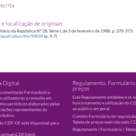
scrita
 e localização de originais
iário da República N.º 28, Série I, de 3 de fevereiro de 1988, p. 370-373:
t/application/file/94034
(p. 4-7)
 Digital
Regulamento, Formulário 
preços
ocumentação Farmacêutica
Este Regulamento estabelece as 
s utilizadores a consulta em
funcionamento e utilização do CD
 dos periódicos elaborados pelas
ao público em geral.
ciações representantes da
cêutica.
Contém Formulário de requisição
Tabela de preços exercida pelo C
o CDF-OF está disponivel para
Regulamento
|
Formulário
|
Tabel
f.pt/mainCDF.html
).