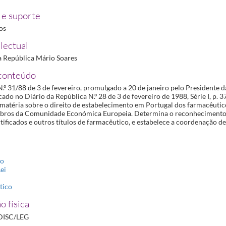
eita a produção de soluções endovenosas de grande volume
1988-06-29/1988-06-29
e suporte
dico da introdução no mercado de medicamentos de alta tecnologia
1989-11-30/1989-11-30
ros
ção de introdução no mercado e distribuição de medicamentos genéricos
1990-03-12/1990-03-
eitos e deveres dos farmacêuticos
1990-06-28/1990-06-28
lectual
macêutico na carreira técnica
1990-12-10/1990-12-10
a República Mário Soares
conteúdo
ra uso veterinário
1999-06-24/1999-06-24
.º 31/88 de 3 de fevereiro, promulgado a 20 de janeiro pelo Presidente 
cado no Diário da República N.º 28 de 3 de fevereiro de 1988, Série I, p. 
matéria sobre o direito de estabelecimento em Portugal dos farmacêutic
bros da Comunidade Económica Europeia. Determina o reconheciment
tificados e outros títulos de farmacêutico, e estabelece a coordenação 
do
ei
tico
o física
DISC/LEG