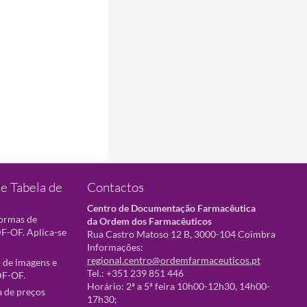
e Tabela de
Contactos
Centro de Documentação Farmacêutica
normas de
da Ordem dos Farmacêuticos
F-OF. Aplica-se
Rua Castro Matoso 12 B, 3000-104 Coimbra
Informações:
regional.centro@ordemfarmaceuticos.pt
 de imagens e
Tel.: +351 239 851 446
DF-OF.
Horário: 2ª a 5ª feira 10h00-12h30, 14h00-
a de preços
17h30;