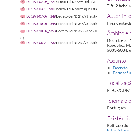
DL 1991-02-08_n72
Decreto-Lei N.º 72/91 relativo a medicamentos de us
Tiff; 2 fichei
DL 1993-03-15_n80
Decreto-Lei N.º 80/93 que estabelece os princípios or
Autor inte
DL 1993-07-09_n249
Decreto-Lei N.º 249/93 relativo a medicamentos gené
Presidente d
DL 1993-10-01_n346
Decreto-Lei N.º 346/93 relativo ao reconhecimento 
DL 1993-10-07_n353
Decreto-Lei N.º 353/93 de 7 de outubro que aprova a
Âmbito e 
(...)
Decreto-Lei 
DL 1999-06-24_n232
Decreto-Lei N.º 232/99 relativo aos medicamentos pa
República Már
5033-5034, qu
Assunto
Decreto-L
Farmacêu
Localizaçã
PT/OF/CDF/
Idioma e e
Português
Existência
Retirado do D
https://dre.p