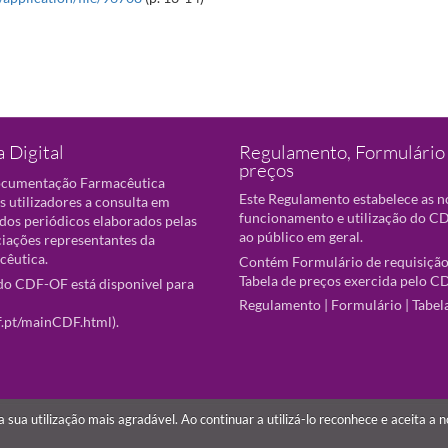
 Digital
Regulamento, Formulário 
preços
ocumentação Farmacêutica
Este Regulamento estabelece as 
s utilizadores a consulta em
funcionamento e utilização do CD
 dos periódicos elaborados pelas
ao público em geral.
ciações representantes da
cêutica.
Contém Formulário de requisição
Tabela de preços exercida pelo C
o CDF-OF está disponivel para
Regulamento
|
Formulário
|
Tabel
f.pt/mainCDF.html
).
r a sua utilização mais agradável. Ao continuar a utilizá-lo reconhece e aceita a 