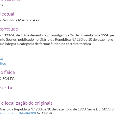
o humano
1991-02-08/1991-02-08
ros
ientadores da utilização dos aditivos-corantes aos medicamentos
1993-03-15/1993-03-15
lectual
ricos
1993-07-09/1993-07-09
a República Mário Soares
de diplomas universitários em Farmácia da Comunidade Económica Europeia
1993-10-01/1993-
 orgânica do Instituto Nacional da Farmácia e do Medicamento
1993-10-07/1993-10-07
conteúdo
N.º 390/90 de 10 de dezembro, promulgado a 26 de novembro de 1990 pe
ra uso veterinário
1999-06-24/1999-06-24
io Soares, publicado no Diário da República N.º 283 de 10 de dezembro de
e integra a categoria de farmacêutico na carreira técnica.
ei
tico
o física
DISC/LEG
scrita
 e localização de originais
iário da República N.º 283 de 10 de dezembro de 1990, Série I, p. 5033-
t/application/file/96708
(p. 13-14)