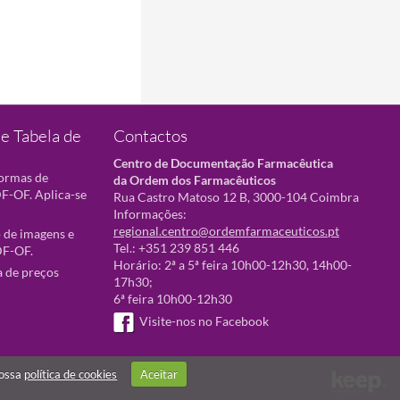
e Tabela de
Contactos
Centro de Documentação Farmacêutica
normas de
da Ordem dos Farmacêuticos
F-OF. Aplica-se
Rua Castro Matoso 12 B, 3000-104 Coimbra
Informações:
regional.centro@ordemfarmaceuticos.pt
 de imagens e
Tel.: +351 239 851 446
DF-OF.
Horário: 2ª a 5ª feira 10h00-12h30, 14h00-
a de preços
17h30;
6ª feira 10h00-12h30
Visite-nos no Facebook
nossa
política de cookies
Aceitar