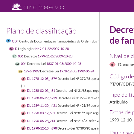
Decret
Plano de classificação
de far
CDF
Centro de Documentação Farmacêutica da Ordem dos Farmacêuticos
1449-04-
D
Legislação
1449-04-22/2009-10-28
Nível de 
006
Decretos
1799-11-27/2009-10-28
004
Decretos-Lei
1837-01-03/2009-10-28
Documen
1976-1999
Decretos-Lei
1978-12-05/1999-06-24
Código de
DL 1978-12-05_n379
Decreto-Lei N.º 379/78 que suspende a liquidação d
PT/OF/CDF/
(...)
DL 1988-02-03_n31
Decreto-Lei N.º 31/88 que regula o direito de estabele
Tipo de tí
DL 1988-06-29_n229
Decreto-Lei N.º 229/88 revê o regime a que está suj
Atribuído
DL 1989-11-30_n421
Decreto-Lei N.º 421/89 que estabelece o regime jurí
Datas de 
DL 1990-03-12_n81
Decreto-Lei N.º 81/90 que regula a produção, autoriza
1990-12-10
DL 1990-06-28_214
Decreto-Lei N.º 214/90 relativo às farmácias e aos dir
DL 1990-12-10_n390
Decreto-Lei N.º 390/90 que integra a categoria de fa
Dimensão 