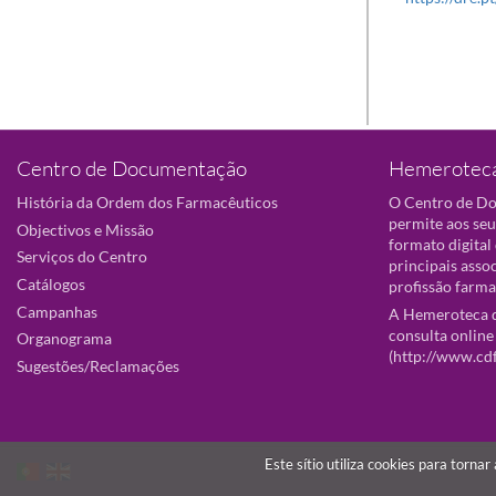
Centro de Documentação
Hemeroteca
História da Ordem dos Farmacêuticos
O Centro de D
permite aos seu
Objectivos e Missão
formato digital
Serviços do Centro
principais asso
Catálogos
profissão farma
Campanhas
A Hemeroteca d
consulta online
Organograma
(
http://www.cd
Sugestões/Reclamações
Este sítio utiliza cookies para torna