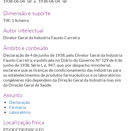
1938-06-04
a
1938-06-04
Dimensão e suporte
Tiff; 1 ficheiro
Autor intelectual
Diretor Geral da Indústria Fausto Carreira
Âmbito e conteúdo
Declaração de 4 de junho de 1938, pelo Diretor Geral da Indústria
Fausto Carreira, e publicada no Diário do Governo N.º 129 de 6 de
junho de 1938, Série I, p. 947, que, por despacho ministerial,
esclarece que as licenças de condicionamento das indústrias para
os estabelecimentos de produtos farmacêuticos e os laboratórios
congéneres não dependem da Direção Geral da Indústria mas sim
da Direção Geral de Saúde.
Assunto
Declaração
Farmácia
Laboratório
Localização física
PT/OF/CDF/DISC/LEG