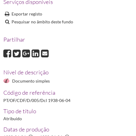
Serviços disponíveis
Dcl 1966-08-20
Declaração de ter sido retificado o Estatuto do Sindicato Naci
(...)
Exportar registo
Dcl 1994-07-29_n102
Declaração de Retificação N.º 102/94 referente relativo 
Pesquisar no âmbito deste fundo
Partilhar
Nível de descrição
Documento simples
Código de referência
PT/OF/CDF/D/005/Dcl 1938-06-04
Tipo de título
Atribuído
Datas de produção